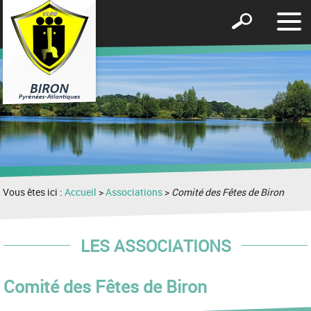
Affic
Afficher
le
le
men
formulaire
de
recherche
Vous êtes ici :
Accueil
>
Associations
>
Comité des Fêtes de Biron
LES ASSOCIATIONS
Comité des Fêtes de Biron