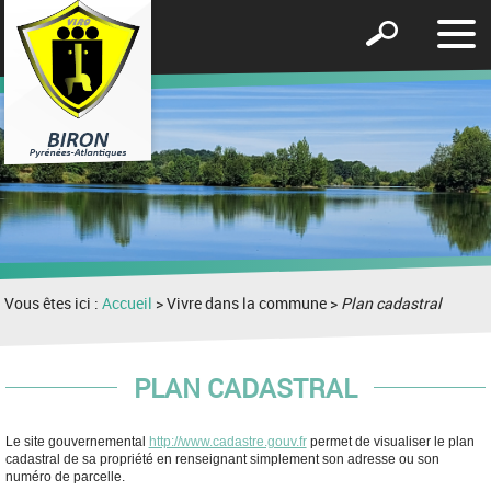
Affic
Afficher
le
le
men
formulaire
de
recherche
Vous êtes ici :
Accueil
> Vivre dans la commune >
Plan cadastral
PLAN CADASTRAL
Le site gouvernemental
http://www.cadastre.gouv.fr
permet de visualiser le plan
cadastral de sa propriété en renseignant simplement son adresse ou son
numéro de parcelle.