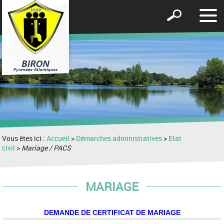
Affic
Afficher
le
le
men
formulaire
de
recherche
Vous êtes ici :
Accueil
>
Démarches administratives
>
Etat
civil
>
Mariage / PACS
MARIAGE
DEMANDE DE CERTIFICAT DE MARIAGE