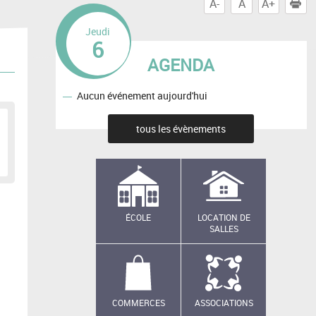
A-
A
A+
I
Jeudi
6
AGENDA
Aucun événement aujourd'hui
tous les évènements
ÉCOLE
LOCATION DE
SALLES
COMMERCES
ASSOCIATIONS