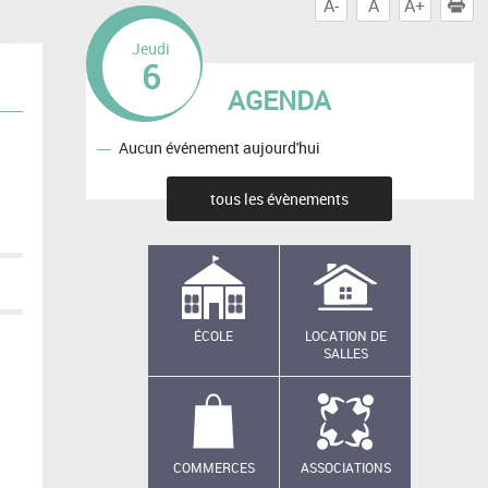
A-
A
A+
I
Jeudi
6
AGENDA
Aucun événement aujourd'hui
tous les évènements
ÉCOLE
LOCATION DE
SALLES
COMMERCES
ASSOCIATIONS